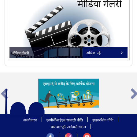
18/08/2025
भारत की परमाणु प्रगति का नया अध्याय।
22/07/2024
जीएचएवीपी टाउनशिप मे पहला शहरी वानिकी
कार्यान्वयन।
सभी देखें
अधिक पढ़ें
मीडिया गैलरी
undefined
सभी देखें
अस्वीकरण
एनपीसीआईएल सामग्री नीति
हाइपरलिंक नीति
बार बार पूछे जानेवाले सवाल