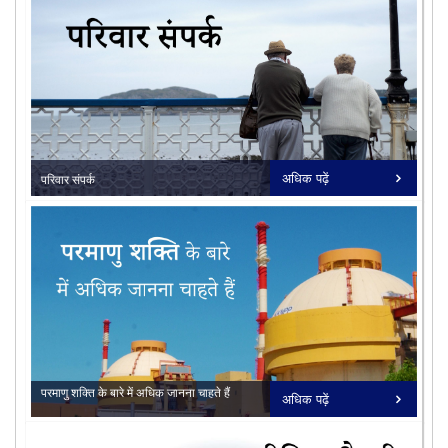
11/02/2026
प्रेस विज्ञप्ति - रापविप -7, अब 700 मेगावाट
पर प्रचालन ...
18/11/2025
प्रेस विज्ञप्ति - एनपीसीआईएल ने महाराष्ट्र
राज्य विद्यु...
16/07/2026
कुडनकुलम न्यूक्लियर विद्युत परियोजना
(केकेएनपीपी) के सं...
undefined
अधिक पढ़ें
परिवार संपर्क
16/06/2026
कुडनकुलम परमाणु विद्युत परियोजना इकाई -
सभी देखें
सभी देखें
5 ने रिएक्टर प...
परमाणु शक्ति के बारे में अधिक जानना चाहते हैं
अधिक पढ़ें